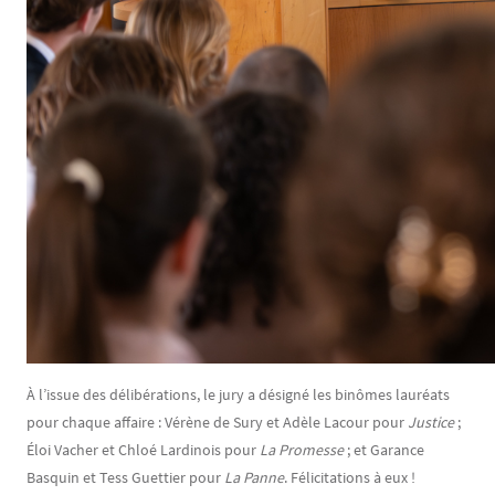
À l’issue des délibérations, le jury a désigné les binômes lauréats
pour chaque affaire : Vérène de Sury et Adèle Lacour pour
Justice
;
Éloi Vacher et Chloé Lardinois pour
La Promesse
; et Garance
Basquin et Tess Guettier pour
La Panne
. Félicitations à eux !