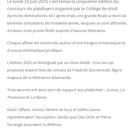
Le lundi 23 juin 2025 s’est tenue la cinquième édition du
concours de plaidoyers organisé par le Collège de droit
Contenu
Texte
Après les éliminatoires de l’après-midi, une grande finale a réuni six
binômes d’étudiants de troisième année, lesquels se sont affrontés
à travers trois procès fictifs inspirés d’œuvres littéraires.
Chaque affaire est construite autour d’une intrigue romanesque et
d’une problématique juridique.
L’édition 2025 se distinguait par un choix inédit : tous les cas
proposés étaient tirés de romans de Friedrich Dürrenmatt, figure
majeure de la littérature allemande.
Trois œuvres ont ainsi servi de support aux plaidoiries :
Justice
,
La
Promesse
et
La Panne
.
Dans l’affaire
Justice
, Vérène de Sury et Adèle Lacour
représentaient l’accusation, tandis que Cléo Oclin et Pierre
Dorange assuraient la défense.