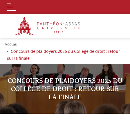
Logo
Aller au contenu principal
FIL D'ARIANE
Accueil
Concours de plaidoyers 2025 du Collège de droit : retour
sur la finale
CONCOURS DE PLAIDOYERS 2025 DU
COLLÈGE DE DROIT : RETOUR SUR
LA FINALE