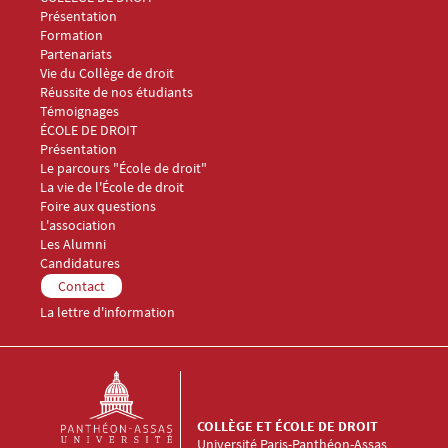
Présentation
Formation
Partenariats
Vie du Collège de droit
Réussite de nos étudiants
Témoignages
Menu Footer Collège et École de droit 2
ÉCOLE DE DROIT
Présentation
Le parcours "École de droit"
La vie de l'École de droit
Foire aux questions
Menu Footer Collège et École de droit 3
L'association
Les Alumni
Menu Footer Collège et École de droit 4
Candidatures
Menu Footer Collège et École de droit 5
Contact
La lettre d'information
COLLÈGE ET ÉCOLE DE DROIT
Université Paris-Panthéon-Assas