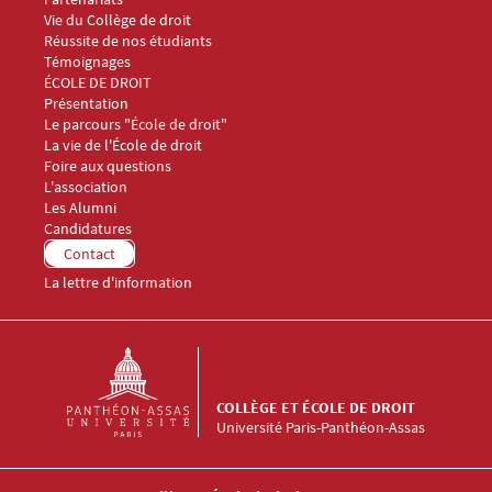
Vie du Collège de droit
Réussite de nos étudiants
Témoignages
Menu Footer Collège et École de droit 2
ÉCOLE DE DROIT
Présentation
Le parcours "École de droit"
La vie de l'École de droit
Foire aux questions
Menu Footer Collège et École de droit 3
L'association
Les Alumni
Menu Footer Collège et École de droit 4
Candidatures
Menu Footer Collège et École de droit 5
Contact
La lettre d'information
COLLÈGE ET ÉCOLE DE DROIT
Université Paris-Panthéon-Assas