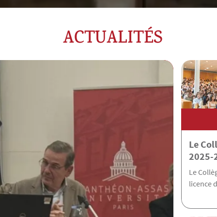
ACTUALITÉS
Le Col
2025-
Le Collè
licence d