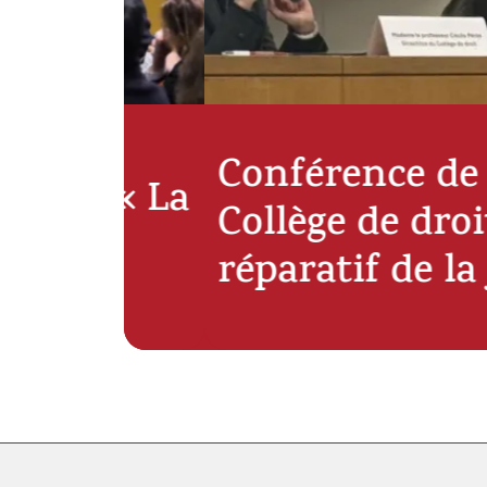
Conférence de M. 
– « La
Collège de droit : 
réparatif de la just