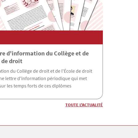
ollège de droit à la rencont
tre d'information du Collège et de
 de droit
ires de France
tion du Collège de droit et de l'École de droit
ne lettre d'information périodique qui met
 sur les temps forts de ces diplômes
TOUTE L'ACTUALITÉ