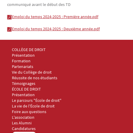
communiqué avant le début des TD
Emploi du temps 2024-2025 : Première année.pdf
Emploi du temps 2024-2025 : Deuxième année.pdf
Menu Footer Collège et École de droit 1
COLLÈGE DE DROIT
Présentation
Formation
Partenariats
Vie du Collège de droit
Réussite de nos étudiants
Témoignages
Menu Footer Collège et École de droit 2
ÉCOLE DE DROIT
Présentation
Le parcours "École de droit"
La vie de l'École de droit
Foire aux questions
Menu Footer Collège et École de droit 3
L'association
Les Alumni
Menu Footer Collège et École de droit 4
Candidatures