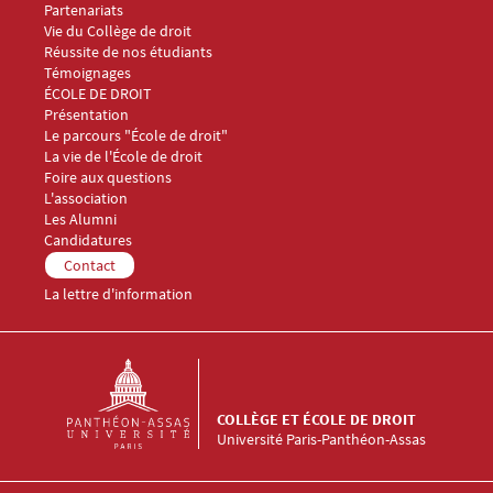
Partenariats
Vie du Collège de droit
Réussite de nos étudiants
Témoignages
Menu Footer Collège et École de droit 2
ÉCOLE DE DROIT
Présentation
Le parcours "École de droit"
La vie de l'École de droit
Foire aux questions
Menu Footer Collège et École de droit 3
L'association
Les Alumni
Menu Footer Collège et École de droit 4
Candidatures
Menu Footer Collège et École de droit 5
Contact
La lettre d'information
COLLÈGE ET ÉCOLE DE DROIT
Université Paris-Panthéon-Assas