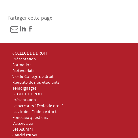
Partager cette page
Menu Footer Collège et École de droit 1
COLLÈGE DE DROIT
Présentation
Formation
Partenariats
Vie du Collège de droit
Réussite de nos étudiants
Témoignages
Menu Footer Collège et École de droit 2
ÉCOLE DE DROIT
Présentation
Le parcours "École de droit"
La vie de l'École de droit
Foire aux questions
Menu Footer Collège et École de droit 3
L'association
Les Alumni
Menu Footer Collège et École de droit 4
Candidatures