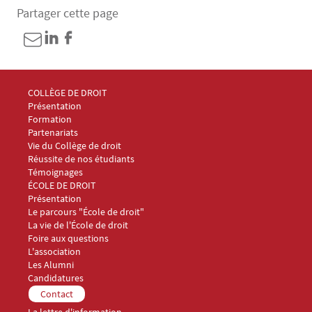
Partager cette page
Menu Footer Collège et École de droit 1
COLLÈGE DE DROIT
Présentation
Formation
Partenariats
Vie du Collège de droit
Réussite de nos étudiants
Témoignages
Menu Footer Collège et École de droit 2
ÉCOLE DE DROIT
Présentation
Le parcours "École de droit"
La vie de l'École de droit
Foire aux questions
Menu Footer Collège et École de droit 3
L'association
Les Alumni
Menu Footer Collège et École de droit 4
Candidatures
Menu Footer Collège et École de droit 5
Contact
La lettre d'information