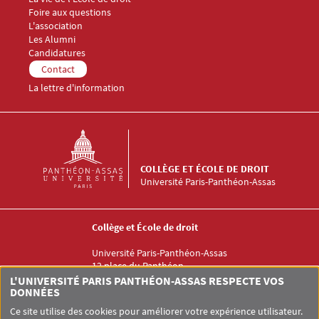
Foire aux questions
Menu Footer Collège et École de droit 3
L'association
Les Alumni
Menu Footer Collège et École de droit 4
Candidatures
Menu Footer Collège et École de droit 5
Contact
La lettre d'information
COLLÈGE ET ÉCOLE DE DROIT
Université Paris-Panthéon-Assas
Collège et École de droit
Université Paris-Panthéon-Assas
12 place du Panthéon
75005 PARIS
L'UNIVERSITÉ PARIS PANTHÉON-ASSAS RESPECTE VOS
DONNÉES
Ce site utilise des cookies pour améliorer votre expérience utilisateur.