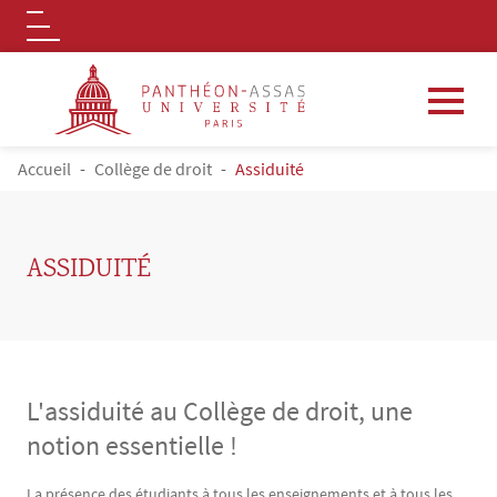
Logo
Aller au contenu principal
FIL D'ARIANE
Accueil
Collège de droit
Assiduité
ASSIDUITÉ
L'assiduité au Collège de droit, une
notion essentielle !
Contenu
Texte
La présence des étudiants à tous les enseignements et à tous les