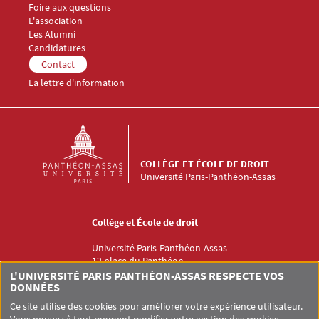
Foire aux questions
Menu Footer Collège et École de droit 3
L'association
Les Alumni
Menu Footer Collège et École de droit 4
Candidatures
Menu Footer Collège et École de droit 5
Contact
La lettre d'information
COLLÈGE ET ÉCOLE DE DROIT
Université Paris-Panthéon-Assas
Collège et École de droit
Université Paris-Panthéon-Assas
12 place du Panthéon
75005 PARIS
L'UNIVERSITÉ PARIS PANTHÉON-ASSAS RESPECTE VOS
DONNÉES
Ce site utilise des cookies pour améliorer votre expérience utilisateur.