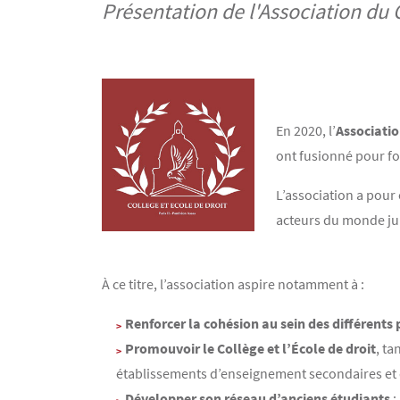
Présentation de l'Association du C
Contenu
Texte
Image
En 2020, l’
Associatio
ont fusionné pour fo
L’association a pour 
acteurs du monde ju
À ce titre, l’association aspire notamment à :
Renforcer la cohésion au sein des différent
Promouvoir le Collège et l’École de droit
, ta
établissements d’enseignement secondaires et
Développer son réseau d’anciens étudiants
;