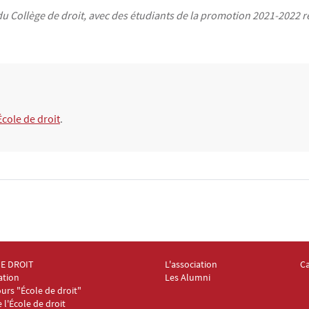
 du Collège de droit, avec des étudiants de la promotion 2021-2022 r
École de droit
.
DE DROIT
L'association
C
oter Collège et École de droit 2
Menu Footer Collège et École de
Me
ation
Les Alumni
urs "École de droit"
e l'École de droit