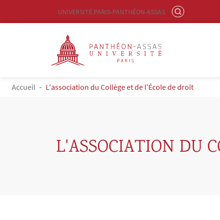
Menu liste site Custom EN
RECHERCHER
UNIVERSITÉ PARIS-PANTHÉON-ASSAS
Logo
Aller au contenu principal
FIL D'ARIANE
Accueil
L'association du Collège et de l'École de droit
L'ASSOCIATION DU C