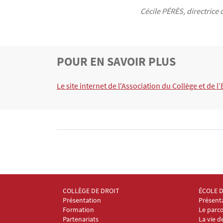
Cécile PÉRÈS, directrice
TITRE
POUR EN SAVOIR PLUS
Bloc(s) libre(s)
Texte
Le site internet de l'Association du Collège et de l’
COLLÈGE DE DROIT
ÉCOLE 
Menu Footer Collège et École de droit 1
Menu Fo
Présentation
Présent
Formation
Le parco
Partenariats
La vie d