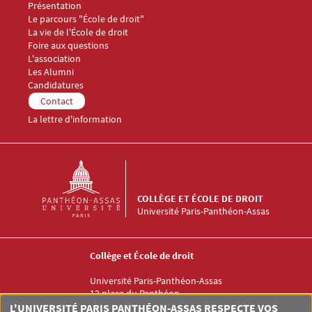
Présentation
Le parcours "École de droit"
La vie de l'École de droit
Foire aux questions
Menu Footer Collège et École de droit 3
L'association
Les Alumni
Menu Footer Collège et École de droit 4
Candidatures
Menu Footer Collège et École de droit 5
Contact
La lettre d'information
COLLÈGE ET ÉCOLE DE DROIT
Université Paris-Panthéon-Assas
Collège et École de droit
Université Paris-Panthéon-Assas
12 place du Panthéon
75005 PARIS
L'UNIVERSITÉ PARIS PANTHÉON-ASSAS RESPECTE VOS