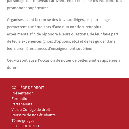
parrainage des nouveaux arrivants en L1 et L2 par les étudiants des
promotions supérieures.
Organisés avant la reprise des travaux dirigés, les parrainages
permettent aux étudiants d'avoir un interlocuteur plus
expérimenté afin de répondre à leurs questions, de leur faire part
de leurs expériences (choix d'options, etc.) et de les guider dans
leurs premières années d'enseignement supérieur.
Ceux-ci sont aussi l'occasion de nouer de belles amitiés appelées à
durer !
Menu Footer Collège et École de droit 1
COLLÈGE DE DROIT
Présentation
Formation
Partenariats
Vie du Collège de droit
Réussite de nos étudiants
Témoignages
Menu Footer Collège et École de droit 2
ÉCOLE DE DROIT