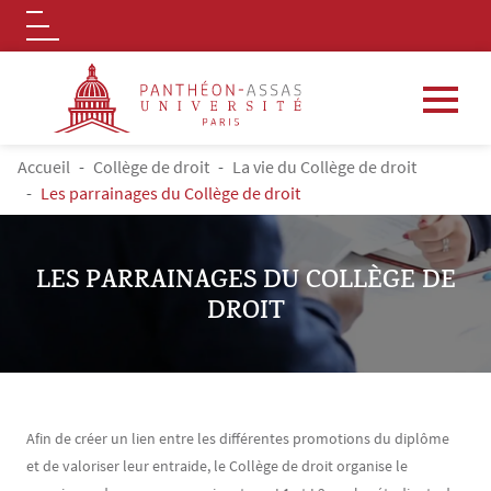
Logo
Aller au contenu principal
FIL D'ARIANE
Accueil
Collège de droit
La vie du Collège de droit
Les parrainages du Collège de droit
LES PARRAINAGES DU COLLÈGE DE
DROIT
Contenu
Texte
Afin de créer un lien entre les différentes promotions du diplôme
et de valoriser leur entraide, le Collège de droit organise le