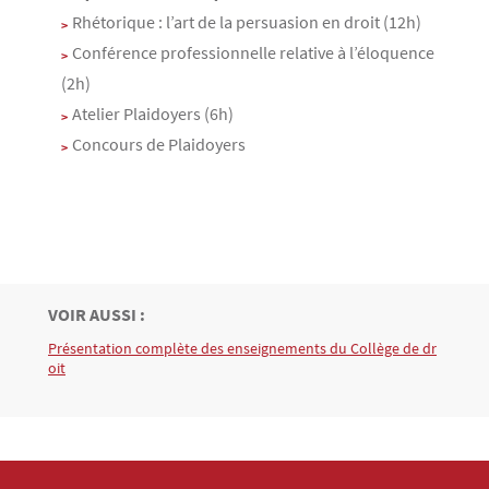
Rhétorique : l’art de la persuasion en droit (12h)
Conférence professionnelle relative à l’éloquence
(2h)
Atelier Plaidoyers (6h)
Concours de Plaidoyers
TITRE
VOIR AUSSI :
Bloc(s) libre(s)
Présentation complète des enseignements du Collège de dr
Texte
oit