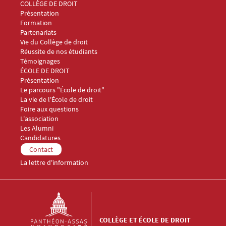
Menu Footer Collège et École de droit 1
COLLÈGE DE DROIT
Présentation
Formation
Partenariats
Vie du Collège de droit
Réussite de nos étudiants
Témoignages
Menu Footer Collège et École de droit 2
ÉCOLE DE DROIT
Présentation
Le parcours "École de droit"
La vie de l'École de droit
Foire aux questions
Menu Footer Collège et École de droit 3
L'association
Les Alumni
Menu Footer Collège et École de droit 4
Candidatures
Menu Footer Collège et École de droit 5
Contact
La lettre d'information
COLLÈGE ET ÉCOLE DE DROIT