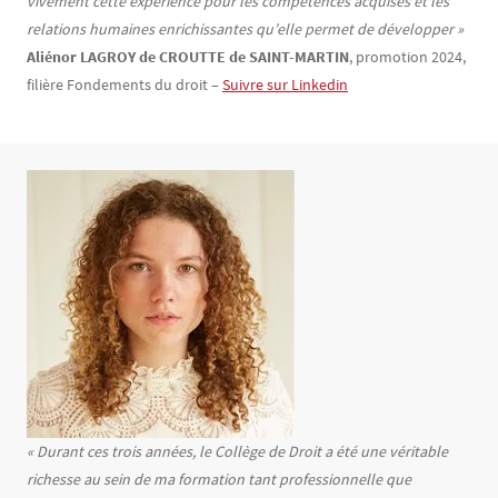
vivement cette expérience pour les compétences acquises et les
relations humaines enrichissantes qu’elle permet de développer »
Aliénor LAGROY de CROUTTE de SAINT-MARTIN
, promotion 2024,
filière Fondements du droit –
Suivre sur Linkedin
Texte
« Durant ces trois années, le Collège de Droit a été une véritable
richesse au sein de ma formation tant professionnelle que