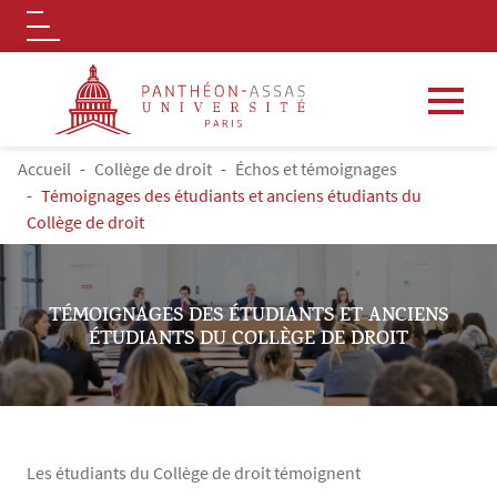
Logo
Aller au contenu principal
FIL D'ARIANE
Accueil
Collège de droit
Échos et témoignages
Témoignages des étudiants et anciens étudiants du
Collège de droit
TÉMOIGNAGES DES ÉTUDIANTS ET ANCIENS
ÉTUDIANTS DU COLLÈGE DE DROIT
Les étudiants du Collège de droit témoignent