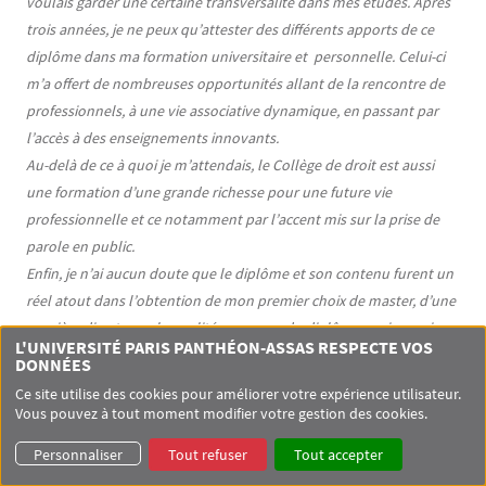
voulais garder une certaine transversalité dans mes études. Après
trois années, je ne peux qu’attester des différents apports de ce
diplôme dans ma formation universitaire et personnelle. Celui-ci
m’a offert de nombreuses opportunités allant de la rencontre de
professionnels, à une vie associative dynamique, en passant par
l’accès à des enseignements innovants.
Au-delà de ce à quoi je m’attendais, le Collège de droit est aussi
une formation d’une grande richesse pour une future vie
professionnelle et ce notamment par l’accent mis sur la prise de
parole en public.
Enfin, je n’ai aucun doute que le diplôme et son contenu furent un
réel atout dans l’obtention de mon premier choix de master, d’une
manière directe par la qualité reconnue du diplôme, mais aussi
L'UNIVERSITÉ PARIS PANTHÉON-ASSAS RESPECTE VOS
d’une manière plus indirecte par le raisonnement que j’ai pu
DONNÉES
développer grâce à cette formation. »
Ce site utilise des cookies pour améliorer votre expérience utilisateur.
Clémence MAILLARD
, promotion 2023 –
Suivre sur Linkedin
Vous pouvez à tout moment modifier votre gestion des cookies.
Personnaliser
Tout refuser
Tout accepter