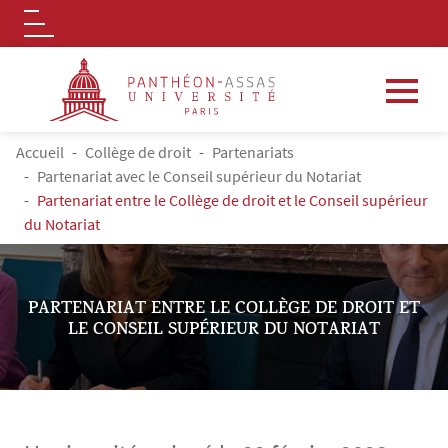
Logo
Aller au contenu principal
FIL D'ARIANE
Accueil
Collège de droit
Partenariats
Partenariat avec le Conseil supérieur du Notariat
Partenariat entre le Collège de droit et le Conseil supérieur
du Notariat
PARTENARIAT ENTRE LE COLLÈGE DE DROIT ET
LE CONSEIL SUPÉRIEUR DU NOTARIAT