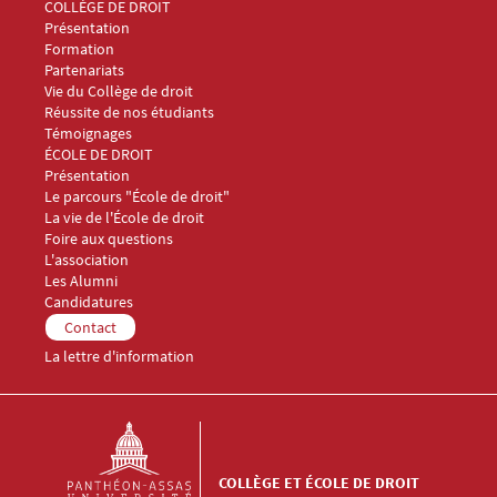
Menu Footer Collège et École de droit 1
COLLÈGE DE DROIT
Présentation
Formation
Partenariats
Vie du Collège de droit
Réussite de nos étudiants
Témoignages
Menu Footer Collège et École de droit 2
ÉCOLE DE DROIT
Présentation
Le parcours "École de droit"
La vie de l'École de droit
Foire aux questions
Menu Footer Collège et École de droit 3
L'association
Les Alumni
Menu Footer Collège et École de droit 4
Candidatures
Menu Footer Collège et École de droit 5
Contact
La lettre d'information
COLLÈGE ET ÉCOLE DE DROIT