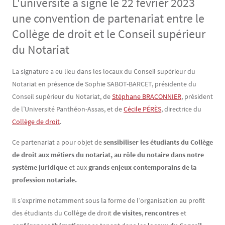
L'université a signé le 22 février 2023
une convention de partenariat entre le
Collège de droit et le Conseil supérieur
du Notariat
Contenu
Texte
La signature a eu lieu dans les locaux du Conseil supérieur du
Notariat en présence de Sophie SABOT-BARCET, présidente du
Conseil supérieur du Notariat, de
Stéphane BRACONNIER
, président
de l’Université Panthéon-Assas, et de
Cécile PÉRÈS
, directrice du
Collège de droit
.
Ce partenariat a pour objet de
sensibiliser les étudiants du Collège
de droit aux métiers du notariat, au rôle du notaire dans notre
système juridique
et aux
grands enjeux contemporains de la
profession notariale.
Il s’exprime notamment sous la forme de l’organisation au profit
des étudiants du Collège de droit
de visites
,
rencontres
et