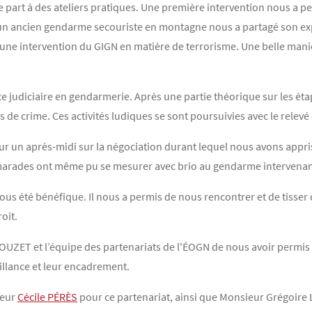
 part à des ateliers pratiques. Une première intervention nous a per
un ancien gendarme secouriste en montagne nous a partagé son expéri
 une intervention du GIGN en matière de terrorisme. Une belle manièr
e judiciaire en gendarmerie. Après une partie théorique sur les éta
de crime. Ces activités ludiques se sont poursuivies avec le relevé 
 sur un après-midi sur la négociation durant lequel nous avons appr
amarades ont même pu se mesurer avec brio au gendarme intervenan
us été bénéfique. Il nous a permis de nous rencontrer et de tisser d
oit.
ZET et l’équipe des partenariats de l'ÉOGN de nous avoir permis d
illance et leur encadrement.
seur
Cécile PÉRÈS
pour ce partenariat, ainsi que Monsieur Grégo