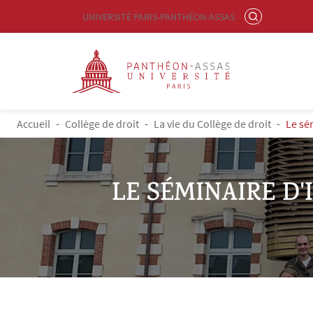
Menu liste site Custom EN
RECHERCHER
UNIVERSITÉ PARIS-PANTHÉON-ASSAS
Logo
Aller au contenu principal
FIL D'ARIANE
Accueil
Collège de droit
La vie du Collège de droit
Le sé
LE SÉMINAIRE D