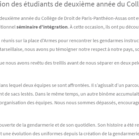
tion des étudiants de deuxième année du Coll
e deuxième année du Collège de Droit de Paris-Panthéon-Assas ont eu 
itionnel
séminaire d'intégration
. À cette occasion, ils ont pu déco
réunis sur la place d'Armes pour rencontrer les gendarmes instruc
Marseillaise, nous avons pu témoigner notre respect à notre pays, son
e nous avons revêtu des treillis avant de nous séparer en deux peloto
 dans lequel deux équipes se sont affrontées. Il s’agissait d’un parc
ment de sacs lestés. Dans le même temps, un autre binôme accumulait
nne organisation des équipes. Nous nous sommes dépassés, encouragé
couverte de la gendarmerie et de son quotidien. Son histoire a été 
 une évolution des uniformes depuis la création de la gendarmerie 