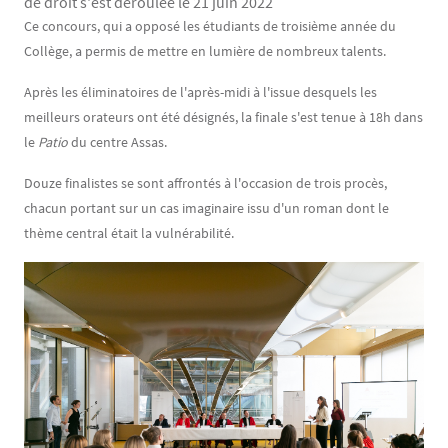
de droit s'est déroulée le 21 juin 2022
Contenu
Texte
Ce concours, qui a opposé les étudiants de troisième année du
Collège, a permis de mettre en lumière de nombreux talents.
Après les éliminatoires de l'après-midi à l'issue desquels les
meilleurs orateurs ont été désignés, la finale s'est tenue à 18h dans
le
Patio
du centre Assas.
Douze finalistes se sont affrontés à l'occasion de trois procès,
chacun portant sur un cas imaginaire issu d'un roman dont le
thème central était la vulnérabilité.