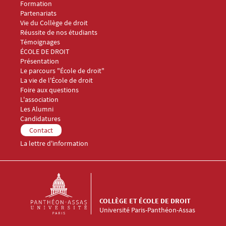
Formation
Partenariats
Vie du Collège de droit
Réussite de nos étudiants
Témoignages
Menu Footer Collège et École de droit 2
ÉCOLE DE DROIT
Présentation
Le parcours "École de droit"
La vie de l'École de droit
Foire aux questions
Menu Footer Collège et École de droit 3
L'association
Les Alumni
Menu Footer Collège et École de droit 4
Candidatures
Menu Footer Collège et École de droit 5
Contact
La lettre d'information
COLLÈGE ET ÉCOLE DE DROIT
Université Paris-Panthéon-Assas