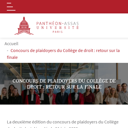
Logo
Aller au contenu principal
FIL D'ARIANE
Accueil
Concours de plaidoyers du Collège de droit : retour sur la
finale
CONCOURS DE PLAIDOYERS DU COLLÈGE DE
DROIT : RETOUR SUR LA FINALE
La deuxième édition du concours de plaidoyers du Collège