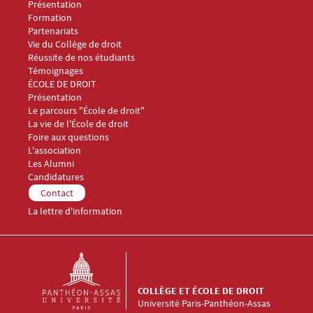
Présentation
Formation
Partenariats
Vie du Collège de droit
Réussite de nos étudiants
Témoignages
Menu Footer Collège et École de droit 2
ÉCOLE DE DROIT
Présentation
Le parcours "École de droit"
La vie de l'École de droit
Foire aux questions
Menu Footer Collège et École de droit 3
L'association
Les Alumni
Menu Footer Collège et École de droit 4
Candidatures
Menu Footer Collège et École de droit 5
Contact
La lettre d'information
COLLÈGE ET ÉCOLE DE DROIT
Université Paris-Panthéon-Assas