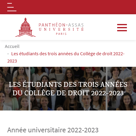
Logo
Aller au contenu principal
FIL D'ARIANE
Accueil
Les étudiants des trois années du Collège de droit 2022-
2023
LES ÉTUDIANTS DES TROIS ANNÉES
DU COLLÈGE DE DROIT 2022-2023
Année universitaire 2022-2023