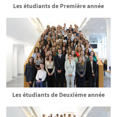
Les étudiants de Première année
Contenu
Texte
Les étudiants de Deuxième année