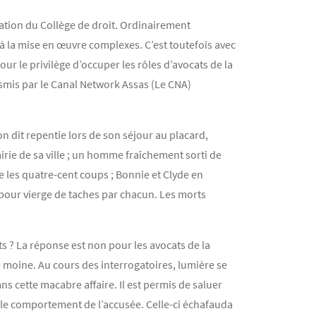
ciation du Collège de droit. Ordinairement
t à la mise en œuvre complexes. C’est toutefois avec
our le privilège d’occuper les rôles d’avocats de la
nsmis par le Canal Network Assas (Le CNA)
n dit repentie lors de son séjour au placard,
irie de sa ville ; un homme fraîchement sorti de
e les quatre-cent coups ; Bonnie et Clyde en
pour vierge de taches par chacun. Les morts
ts ? La réponse est non pour les avocats de la
e moine. Au cours des interrogatoires, lumière se
s cette macabre affaire. Il est permis de saluer
et le comportement de l’accusée. Celle-ci échafauda