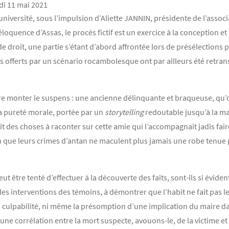
rdi 11 mai 2021
l’université, sous l’impulsion d’Aliette JANNIN, présidente de l’asso
éloquence d’Assas, le procès fictif est un exercice à la conception e
de droit, une partie s’étant d’abord affrontée lors de présélections p
ts offerts par un scénario rocambolesque ont par ailleurs été retra
ire monter le suspens : une ancienne délinquante et braqueuse, qu’o
a pureté morale, portée par un
storytelling
redoutable jusqu’à la ma
it des choses à raconter sur cette amie qui l’accompagnait jadis fair
 que leurs crimes d’antan ne maculent plus jamais une robe tenue 
 être tenté d’effectuer à la découverte des faits, sont-ils si éviden
 des interventions des témoins, à démontrer que l’habit ne fait pas l
la culpabilité, ni même la présomption d’une implication du maire dan
r une corrélation entre la mort suspecte, avouons-le, de la victime 