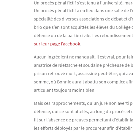
Un procès pénal fictif s’est tenu à l’université, ma
Contenu
Texte
Un procès pénal fictif a eu lieu dans une salle de 
spécialité des diverses associations de débat et d’
brio que s’en sont acquittés les élèves du Collège 
défense ou de la partie civile. Les rebondissemen
sur leur page Facebook
.
Aucun ingrédient ne manquait, il est vrai, pour fa
amatrice de Nietzsche et soudaine prêcheuse de l
prison retrouvé mort, assassiné peut-être, qui ava
somme, où Bonnie aurait abattu son complice afin
articulent toujours moins bien.
Mais ces rapprochements, qu’un juré non averti peut
défense, qui se sont attelés, au long du procès et
fit sur l’absence de preuves permettant d’établir 
les efforts déployés par le procureur afin d’établi