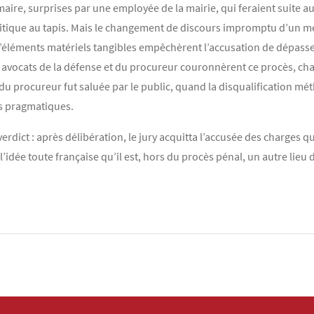
aire, surprises par une employée de la mairie, qui feraient suite a
litique au tapis. Mais le changement de discours impromptu d’un mé
’éléments matériels tangibles empêchèrent l’accusation de dépasser 
es avocats de la défense et du procureur couronnèrent ce procès, ch
 du procureur fut saluée par le public, quand la disqualification mé
ts pragmatiques.
verdict : après délibération, le jury acquitta l’accusée des charges q
 l’idée toute française qu’il est, hors du procès pénal, un autre lieu 