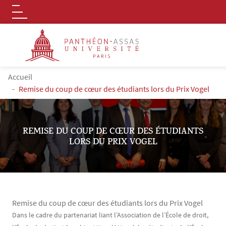
Logo
Aller au contenu principal
FIL D'ARIANE
Accueil
Remise du coup de cœur des étudiants lors du Prix Vogel
REMISE DU COUP DE CŒUR DES ÉTUDIANTS
LORS DU PRIX VOGEL
Remise du coup de cœur des étudiants lors du Prix Vogel
Contenu
Texte
Dans le cadre du partenariat liant l’Association de l’École de droit,