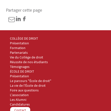
Partager cette page
Menu Footer Collège et École de droit 1
COLLÈGE DE DROIT
Présentation
Formation
Partenariats
Vie du Collège de droit
Réussite de nos étudiants
Témoignages
Menu Footer Collège et École de droit 2
ÉCOLE DE DROIT
Présentation
Le parcours "École de droit"
La vie de l'École de droit
Foire aux questions
Menu Footer Collège et École de droit 3
L'association
Les Alumni
Menu Footer Collège et École de droit 4
Candidatures
Menu Footer Collège et École de droit 5
Contact