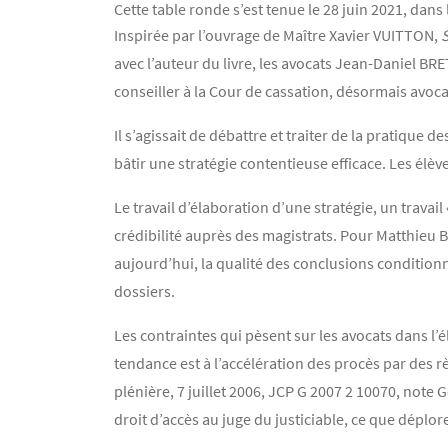
Cette table ronde s’est tenue le 28 juin 2021, dans l
Contenu
Texte
Inspirée par l’ouvrage de Maître Xavier VUITTON,
S
avec l’auteur du livre, les avocats Jean-Daniel B
conseiller à la Cour de cassation, désormais avoc
Il s’agissait de débattre et traiter de la pratiqu
bâtir une stratégie contentieuse efficace. Les élève
Le travail d’élaboration d’une stratégie, un travail
crédibilité auprès des magistrats. Pour Matthieu BR
aujourd’hui, la qualité des conclusions condition
dossiers.
Les contraintes qui pèsent sur les avocats dans l’
tendance est à l’accélération des procès par des 
plénière, 7 juillet 2006, JCP G 2007 2 10070, note
droit d’accès au juge du justiciable, ce que déplo