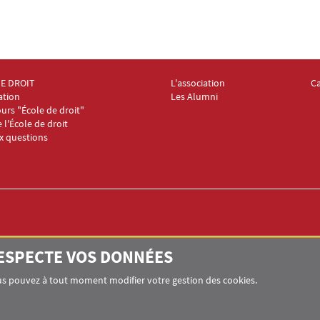
DE DROIT
L'association
C
oter Collège et École de droit 2
Menu Footer Collège et École de
Me
ation
Les Alumni
urs "École de droit"
e l'École de droit
ux questions
RESPECTE VOS DONNÉES
IT
ssas
Vous pouvez à tout moment modifier votre gestion des cookies.