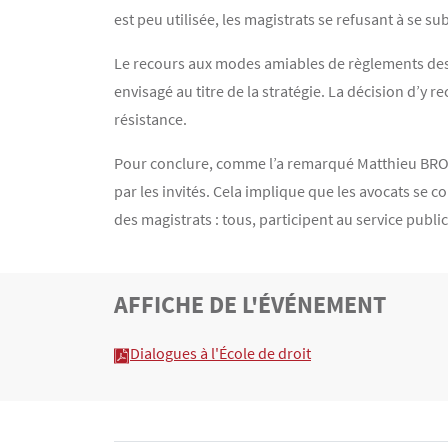
est peu utilisée, les magistrats se refusant à se su
Le recours aux modes amiables de règlements des 
envisagé au titre de la stratégie. La décision d’y
résistance.
Pour conclure, comme l’a remarqué Matthieu BROCH
par les invités. Cela implique que les avocats se 
des magistrats : tous, participent au service public
TITRE
AFFICHE DE L'ÉVÉNEMENT
Bloc(s) libre(s)
Texte
Dialogues à l'École de droit