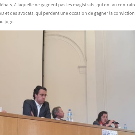
débats, à laquelle ne gagnent pas les magistrats, qui ont au contrair
RD et des avocats, qui perdent une occasion de gagner la conviction 
au juge.