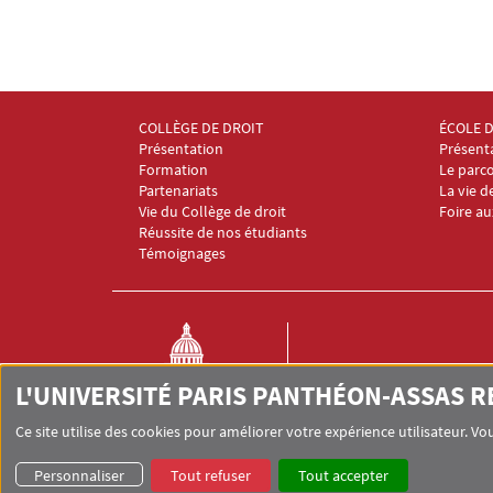
COLLÈGE DE DROIT
ÉCOLE 
Menu Footer Collège et École de droit 1
Menu Fo
Présentation
Présent
Formation
Le parco
Partenariats
La vie d
Vie du Collège de droit
Foire a
Réussite de nos étudiants
Témoignages
L'UNIVERSITÉ PARIS PANTHÉON-ASSAS 
COLLÈGE ET ÉCOLE DE DRO
Université Paris-Panthéon-A
Ce site utilise des cookies pour améliorer votre expérience utilisateur. 
Personnaliser
Tout refuser
Tout accepter
Pied de page Assas
UNIVERSITÉ PARIS-PANTHÉON-ASSAS