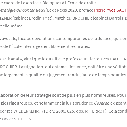
e cadre de l’exercice « Dialogues à l’École de droit »
tratégie du contentieux
(LexisNexis 2020, préface
Pierre-Yves GAUT
RETZNER (cabinet Bredin-Prat), Matthieu BROCHIER (cabinet Darrois
at elle-même.
e des avocats, face aux évolutions contemporaines de la Justice, qui
s de l’École interrogeaient librement les invités.
 « artisanal », ainsi que le qualifie le professeur Pierre-Yves GAUTIER
OCHIER, l’assignation, qui entame l’instance, doit être une véritabl
ne largement la qualité du jugement rendu, faute de temps pour les
élaboration de leur stratégie sont de plus en plus nombreuses. Pour
règles rigoureuses, et notamment la jurisprudence
Cesareo
exigeant
 Georges WIEDERKEHR, RTD civ. 2006. 825, obs. R. PERROT). Cela cond
re Xavier VUITTON.