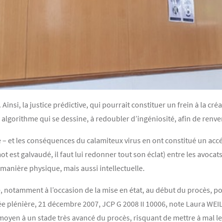
Ainsi, la justice prédictive, qui pourrait constituer un frein à la cré
algorithme qui se dessine, à redoubler d’ingéniosité, afin de renver
 – et les conséquences du calamiteux virus en ont constitué un accél
ot est galvaudé, il faut lui redonner tout son éclat) entre les avocat
 manière physique, mais aussi intellectuelle.
cé, notamment à l’occasion de la mise en état, au début du procès, 
e plénière, 21 décembre 2007, JCP G 2008 II 10006, note Laura WEIL
 moyen à un stade très avancé du procès, risquant de mettre à mal le