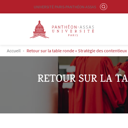
Menu liste site Custom EN
RECHERCHER
UNIVERSITÉ PARIS-PANTHÉON-ASSAS
Logo
Aller au contenu principal
FIL D'ARIANE
Accueil
Retour sur la table ronde « Stratégie des contentieux »
RETOUR SUR LA TA