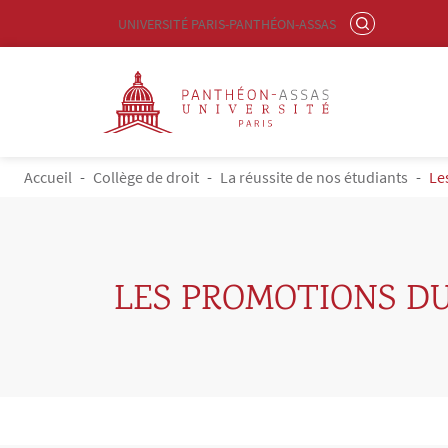
Menu liste site Custom EN
RECHERCHER
UNIVERSITÉ PARIS-PANTHÉON-ASSAS
Logo
Aller au contenu principal
FIL D'ARIANE
Accueil
Collège de droit
La réussite de nos étudiants
Le
LES PROMOTIONS DU