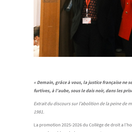
« Demain, grâce à vous, la justice française ne 
furtives, à l'aube, sous le dais noir, dans les p
Extrait du discours sur l’abolition de la peine de
1981.
La promotion 2025-2026 du Collège de droit a l’ho