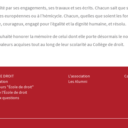
ité par ses engagements, ses travaux et ses écrits. Chacun sait que 
res européennes ou à l’hémicycle. Chacun, quelles que soient les fon
e, courageux, engagé pour l’égalité et la dignité humaine, et résolu.
souhaité honorer la mémoire de celui dont elle porte désormais le
valeurs acquises tout au long de leur scolarité au Collège de droit.
DE DROIT
L'association
C
oter Collège et École de droit 2
Menu Footer Collège et École de
Me
ation
Les Alumni
urs "École de droit"
e l'École de droit
ux questions