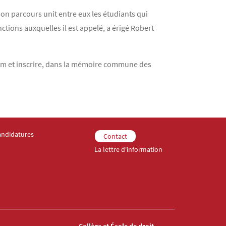
son parcours unit entre eux les étudiants qui
ctions auxquelles il est appelé, a érigé Robert
 nom et inscrire, dans la mémoire commune des
andidatures
 droit 3
nu Footer Collège et École de droit 4
Menu Footer Collège et École de droit 5
Contact
La lettre d'information