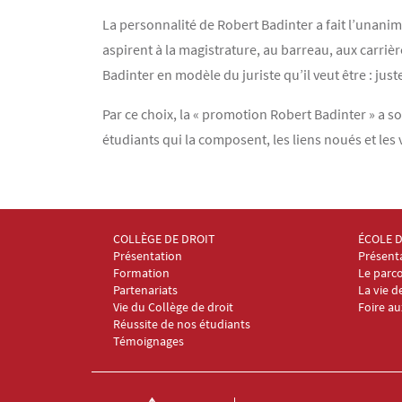
La personnalité de Robert Badinter a fait l’unanim
aspirent à la magistrature, au barreau, aux carriè
Badinter en modèle du juriste qu’il veut être : just
Par ce choix, la « promotion Robert Badinter » a 
étudiants qui la composent, les liens noués et les 
COLLÈGE DE DROIT
ÉCOLE 
Menu Footer Collège et École de droit 1
Menu Fo
Présentation
Présent
Formation
Le parco
Partenariats
La vie d
Vie du Collège de droit
Foire a
Réussite de nos étudiants
Témoignages