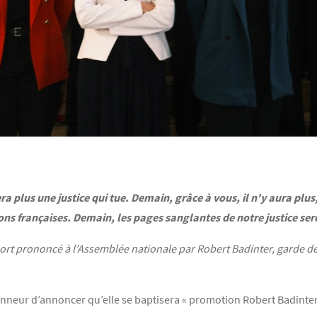
sera plus une justice qui tue. Demain, grâce à vous, il n'y aura p
risons françaises. Demain, les pages sanglantes de notre justice se
 mort prononcé à l’Assemblée nationale par Robert Badinter, garde de
nneur d’annoncer qu’elle se baptisera « promotion Robert Badinter 