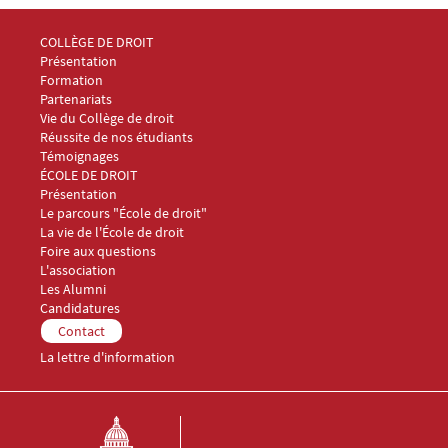
Menu Footer Collège et École de droit 1
COLLÈGE DE DROIT
Présentation
Formation
Partenariats
Vie du Collège de droit
Réussite de nos étudiants
Témoignages
Menu Footer Collège et École de droit 2
ÉCOLE DE DROIT
Présentation
Le parcours "École de droit"
La vie de l'École de droit
Foire aux questions
Menu Footer Collège et École de droit 3
L'association
Les Alumni
Menu Footer Collège et École de droit 4
Candidatures
Menu Footer Collège et École de droit 5
Contact
La lettre d'information