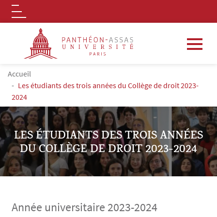
Logo
Aller au contenu principal
FIL D'ARIANE
Accueil
Les étudiants des trois années du Collège de droit 2023-
2024
LES ÉTUDIANTS DES TROIS ANNÉES
DU COLLÈGE DE DROIT 2023-2024
Année universitaire 2023-2024