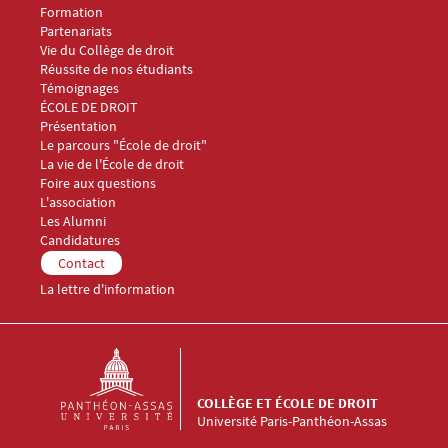
Formation
Partenariats
Vie du Collège de droit
Réussite de nos étudiants
Témoignages
Menu Footer Collège et École de droit 2
ÉCOLE DE DROIT
Présentation
Le parcours "École de droit"
La vie de l'École de droit
Foire aux questions
Menu Footer Collège et École de droit 3
L'association
Les Alumni
Menu Footer Collège et École de droit 4
Candidatures
Menu Footer Collège et École de droit 5
Contact
La lettre d'information
COLLÈGE ET ÉCOLE DE DROIT
Université Paris-Panthéon-Assas