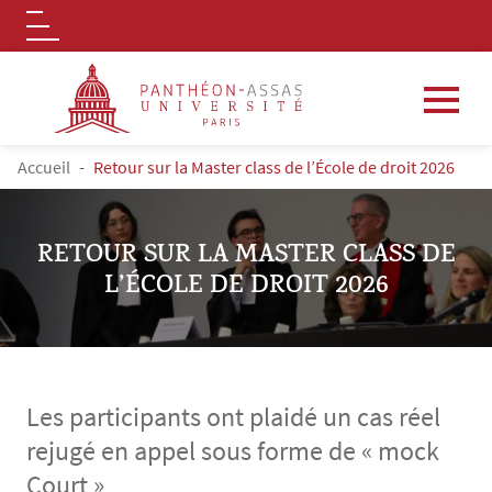
Logo
Aller au contenu principal
FIL D'ARIANE
Accueil
Retour sur la Master class de l’École de droit 2026
RETOUR SUR LA MASTER CLASS DE
L’ÉCOLE DE DROIT 2026
Les participants ont plaidé un cas réel
rejugé en appel sous forme de « mock
Court »