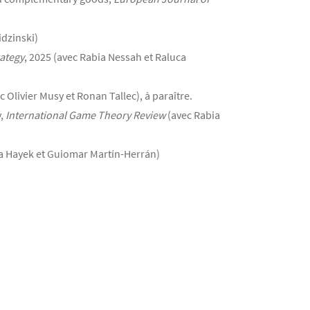
idzinski)
ategy
, 2025 (avec Rabia Nessah et Raluca
c Olivier Musy et Ronan Tallec), à paraître.
y,
International Game Theory Review
(avec Rabia
a Hayek et Guiomar Martín-Herrán)