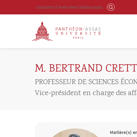
Menu liste site Custom EN
RECHERCHER
UNIVERSITÉ PARIS-PANTHÉON-ASSAS
Logo
Aller au contenu principal
M. BERTRAND CRET
PROFESSEUR DE SCIENCES ÉCO
Vice-président en charge des aff
Matière(s) e