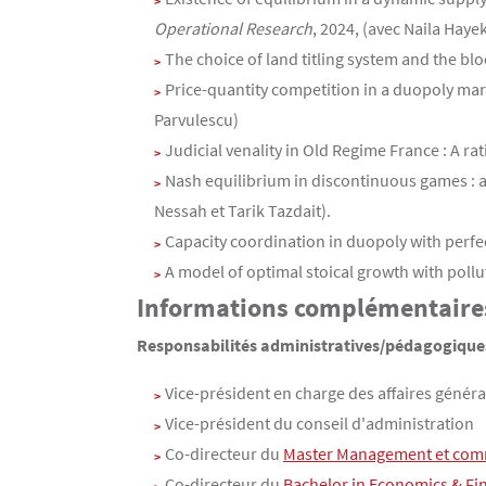
Operational Research
, 2024, (avec Naila Hay
The choice of land titling system and the bl
Price-quantity competition in a duopoly mark
Parvulescu)
Judicial venality in Old Regime France : A ra
Nash equilibrium in discontinuous games : 
Nessah et Tarik Tazdait).
Capacity coordination in duopoly with per
A model of optimal stoical growth with pollu
Informations complémentaire
Responsabilités administratives/pédagogiques
Vice-président en charge des affaires généra
Vice-président du conseil d'administration
Co-directeur du
Master Management et comm
Co-directeur du
Bachelor in Economics & F