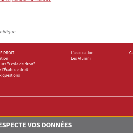
olitique
DE DROIT
L'association
C
oter Collège et École de droit 2
Menu Footer Collège et École de
Me
ation
Les Alumni
urs "École de droit"
e l'École de droit
ux questions
RESPECTE VOS DONNÉES
IT
ssas