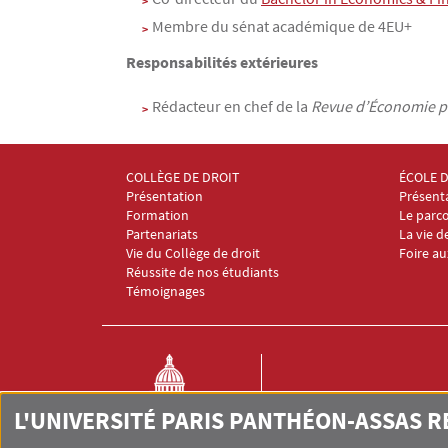
Membre du sénat académique de 4EU+
Responsabilités extérieures
Rédacteur en chef de la
Revue d’Économie p
COLLÈGE DE DROIT
ÉCOLE 
Menu Footer Collège et École de droit 1
Menu Fo
Présentation
Présent
Formation
Le parco
Partenariats
La vie d
Vie du Collège de droit
Foire a
Réussite de nos étudiants
Témoignages
L'UNIVERSITÉ PARIS PANTHÉON-ASSAS 
COLLÈGE ET ÉCOLE DE DRO
Université Paris-Panthéon-A