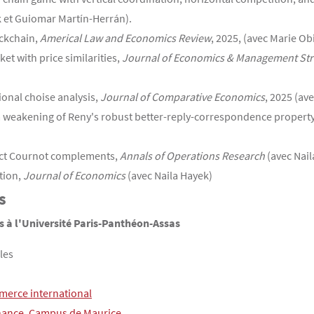
ek et Guiomar Martín-Herrán).
ockchain,
Americal Law and Economics Review
, 2025, (avec Marie Ob
et with price similarities,
Journal of Economics & Management Str
tional choise analysis,
Journal of Comparative Economics
, 2025 (ave
a weakening of Reny's robust better-reply-correspondence propert
fect Cournot complements,
Annals of Operations Research
(avec Nail
tion,
Journal of Economics
(avec Naila Hayek)
s
 à l'Université Paris-Panthéon-Assas
les
erce international
inance, Campus de Maurice