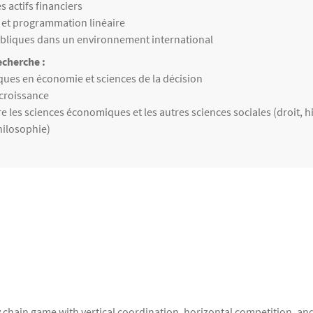
eignées
s actifs financiers
 et programmation linéaire
ubliques dans un environnement international
cherche :
echerche
ues en économie et sciences de la décision
 croissance
re les sciences économiques et les autres sciences sociales (droit, hi
philosophie)
y chain game with vertical coordination, horizontal competition, 