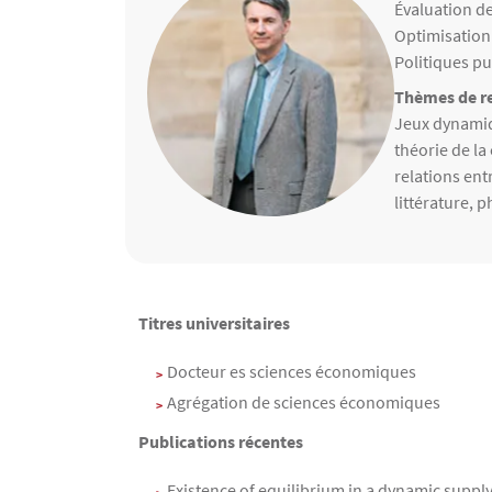
Matières ens
Évaluation de
Optimisation
Politiques p
Thèmes de re
Thèmes de r
Jeux dynamiq
théorie de la
relations ent
littérature, 
Contenu
Texte
Titres universitaires
Docteur es sciences économiques
Agrégation de sciences économiques
Publications récentes
Existence of equilibrium in a dynamic suppl