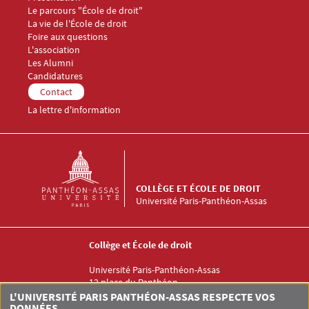
Le parcours "École de droit"
La vie de l'École de droit
Foire aux questions
Menu Footer Collège et École de droit 3
L'association
Les Alumni
Menu Footer Collège et École de droit 4
Candidatures
Menu Footer Collège et École de droit 5
Contact
La lettre d'information
COLLÈGE ET ÉCOLE DE DROIT
Université Paris-Panthéon-Assas
Collège et École de droit
Université Paris-Panthéon-Assas
12 place du Panthéon
75005 PARIS
L'UNIVERSITÉ PARIS PANTHÉON-ASSAS RESPECTE VOS
DONNÉES