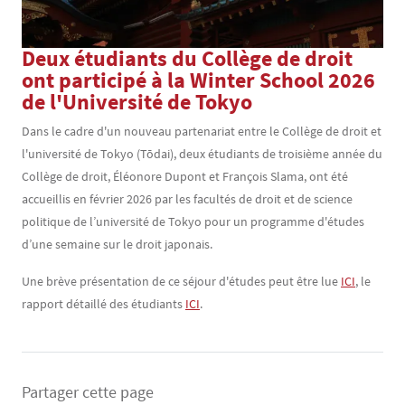
Deux étudiants du Collège de droit
Texte
ont participé à la Winter School 2026
de l'Université de Tokyo
Dans le cadre d'un nouveau partenariat entre le Collège de droit et
l'université de Tokyo (Tōdai), deux étudiants de troisième année du
Collège de droit, Éléonore Dupont et François Slama, ont été
accueillis en février 2026 par les facultés de droit et de science
politique de l’université de Tokyo pour un programme d'études
d’une semaine sur le droit japonais.
Une brève présentation de ce séjour d'études peut être lue
ICI
, le
rapport détaillé des étudiants
ICI
.
Partager cette page