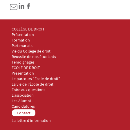
Menu Footer Collège et École de droit 1
COLLÈGE DE DROIT
Présentation
Formation
Partenariats
Vie du Collège de droit
Réussite de nos étudiants
Témoignages
Menu Footer Collège et École de droit 2
ÉCOLE DE DROIT
Présentation
Le parcours "École de droit"
La vie de l'École de droit
Foire aux questions
Menu Footer Collège et École de droit 3
L'association
Les Alumni
Menu Footer Collège et École de droit 4
Candidatures
Menu Footer Collège et École de droit 5
Contact
La lettre d'information