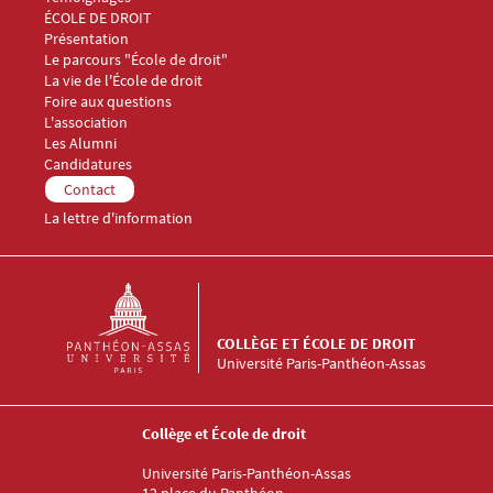
Menu Footer Collège et École de droit 2
ÉCOLE DE DROIT
Présentation
Le parcours "École de droit"
La vie de l'École de droit
Foire aux questions
Menu Footer Collège et École de droit 3
L'association
Les Alumni
Menu Footer Collège et École de droit 4
Candidatures
Menu Footer Collège et École de droit 5
Contact
La lettre d'information
COLLÈGE ET ÉCOLE DE DROIT
Université Paris-Panthéon-Assas
Collège et École de droit
Université Paris-Panthéon-Assas
12 place du Panthéon