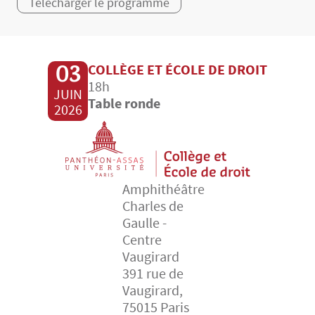
Télécharger le programme
03
COLLÈGE ET ÉCOLE DE DROIT
18h
JUIN
Table ronde
2026
Amphithéâtre
Charles de
Gaulle -
Centre
Vaugirard
391 rue de
Vaugirard,
75015 Paris