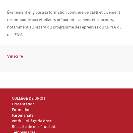
Événement éligible à la formation continue de l’EFB et vivement
recommandé aux étudiants préparant examens et concours,
notamment au regard du programme des épreuves du CRPFA ou
de l’ENM.
Texte
S'inscrire
Menu Footer Collège et École de droit 1
COLLÈGE DE DROIT
Présentation
Formation
Partenariats
Vie du Collège de droit
Réussite de nos étudiants
Témoignages