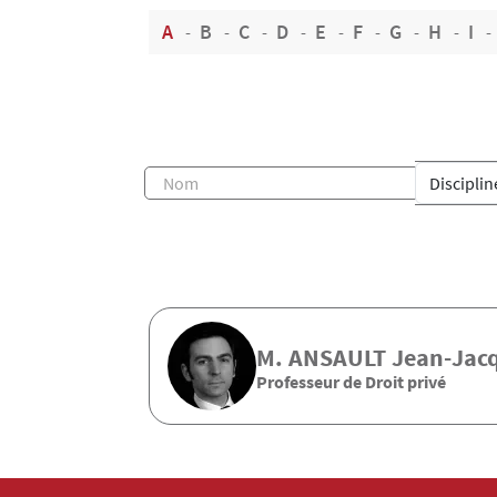
A
B
C
D
E
F
G
H
I
M.
ANSAULT
Jean-Jac
Professeur de Droit privé