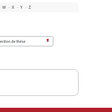
W
X
Y
Z