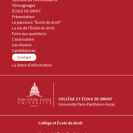
Témoignages
Menu Footer Collège et École de droit 2
ÉCOLE DE DROIT
Présentation
Le parcours "École de droit"
La vie de l'École de droit
Foire aux questions
Menu Footer Collège et École de droit 3
L'association
Les Alumni
Menu Footer Collège et École de droit 4
Candidatures
Menu Footer Collège et École de droit 5
Contact
La lettre d'information
COLLÈGE ET ÉCOLE DE DROIT
Université Paris-Panthéon-Assas
Collège et École de droit