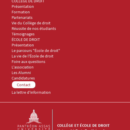
Menu Footer Collège et École de droit 1
COLLÈGE DE DROIT
Présentation
Formation
Partenariats
Vie du Collège de droit
Réussite de nos étudiants
Témoignages
Menu Footer Collège et École de droit 2
ÉCOLE DE DROIT
Présentation
Le parcours "École de droit"
La vie de l'École de droit
Foire aux questions
Menu Footer Collège et École de droit 3
L'association
Les Alumni
Menu Footer Collège et École de droit 4
Candidatures
Menu Footer Collège et École de droit 5
Contact
La lettre d'information
COLLÈGE ET ÉCOLE DE DROIT