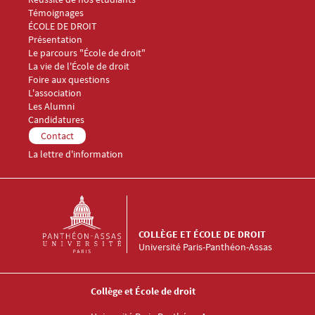
Témoignages
Menu Footer Collège et École de droit 2
ÉCOLE DE DROIT
Présentation
Le parcours "École de droit"
La vie de l'École de droit
Foire aux questions
Menu Footer Collège et École de droit 3
L'association
Les Alumni
Menu Footer Collège et École de droit 4
Candidatures
Menu Footer Collège et École de droit 5
Contact
La lettre d'information
COLLÈGE ET ÉCOLE DE DROIT
Université Paris-Panthéon-Assas
Collège et École de droit